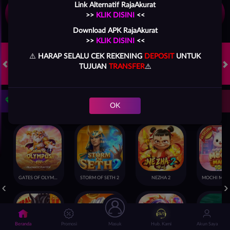
Link Alternatif RajaAkurat
IDR
12,686,522,001
>>
KLIK DISINI
<<
Download APK RajaAkurat
>>
KLIK DISINI
<<
⚠️
HARAP SELALU CEK REKENING
DEPOSIT
UNTUK
TUJUAN
TRANSFER
⚠️
HOT GAMES
SLOTS
LIVE CASINO
RACE
TOGEL
OL
Game Populer
OK
GATES OF OLYMPUS POP
STORM OF SETH 2
NEZHA 2
Beranda
Promosi
Masuk
Hub. Kami
Akun Saya