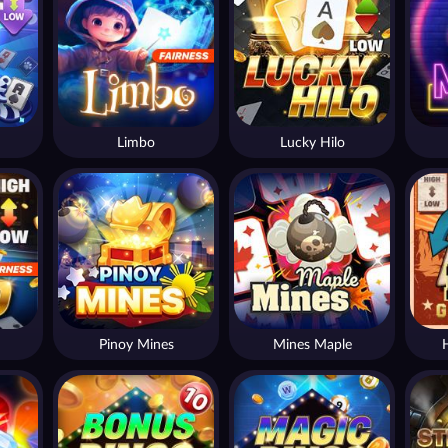
Limbo
Lucky Hilo
Pinoy Mines
Mines Maple