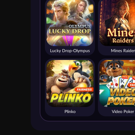
Lucky Drop-Olympus
Mines Raider
Plinko
Video Poker