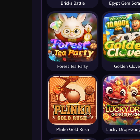
Bricks Battle
Egypt Gem Scra
Forest Tea Party
Golden Clove
Plinko Gold Rush