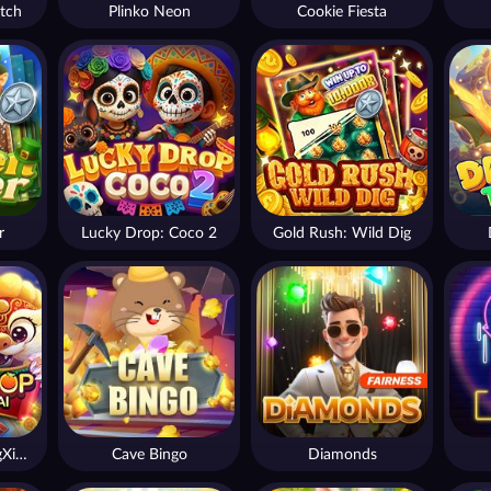
tch
Plinko Neon
Cookie Fiesta
r
Lucky Drop: Coco 2
Gold Rush: Wild Dig
Lucky Drop-GongXiFaChai
Cave Bingo
Diamonds