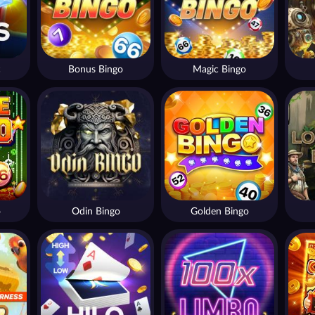
c
Bonus Bingo
Magic Bingo
o
Odin Bingo
Golden Bingo