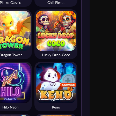
Plinko Classic
Chili Fiesta
Dragon Tower
Lucky Drop-Coco
Hilo Neon
Keno