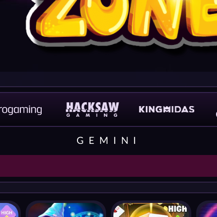
GEMINI