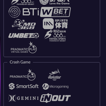
Crash Game