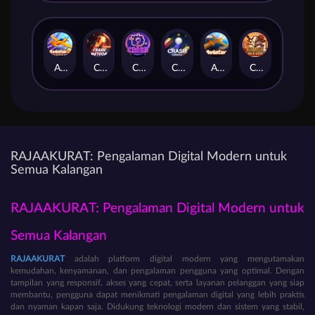
Aviator2-Sky Elite
Crash Meteor
Crash Neon
Crash Classic
Aviator
Crash Gold Rush
RAJAAKURAT: Pengalaman Digital Modern untuk
Semua Kalangan
RAJAAKURAT: Pengalaman Digital Modern untuk
Semua Kalangan
RAJAAKURAT
adalah platform digital modern yang mengutamakan
kemudahan, kenyamanan, dan pengalaman pengguna yang optimal. Dengan
tampilan yang responsif, akses yang cepat, serta layanan pelanggan yang siap
membantu, pengguna dapat menikmati pengalaman digital yang lebih praktis
dan nyaman kapan saja. Didukung teknologi modern dan sistem yang stabil,