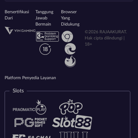
Bersertifikasi
Tanggung
Browser
Dari
Jawab
Yang
Bermain
Didukung
©2026 RAJAAKURAT.
Hak cipta dilindungi |
18+
Platform Penyedia Layanan
Slots