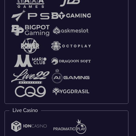
Live Casino