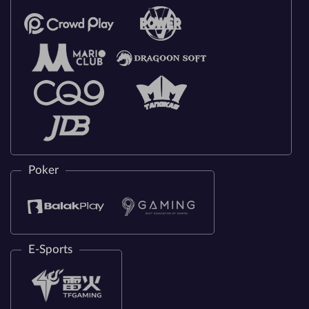
Poker
E-Sports