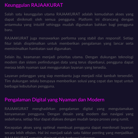
Keunggulan RAJAAKURAT
Salah satu keunggulan utama RAJAAKURAT adalah kemudahan akses yang
dapat dinikmati oleh semua pengguna. Platform ini dirancang dengan
antarmuka yang intuitif sehingga mudah digunakan bahkan bagi pengguna
baru.
RAJAAKURAT juga menawarkan performa yang stabil dan responsif. Setiap
fitur telah dioptimalkan untuk memberikan pengalaman yang lancar serta
meminimalkan hambatan saat digunakan.
Selain itu, keamanan menjadi prioritas utama. Dengan dukungan teknologi
modern dan sistem perlindungan data yang terus diperbarui, pengguna dapat
merasa lebih nyaman saat menggunakan layanan yang tersedia.
Layanan pelanggan yang siap membantu juga menjadi nilai tambah tersendiri.
Tim dukungan selalu berupaya memberikan solusi yang cepat dan tepat untuk
berbagai kebutuhan pengguna.
Pengalaman Digital yang Nyaman dan Modern
RAJAAKURAT menghadirkan pengalaman digital yang mengutamakan
kenyamanan pengguna. Dengan desain yang modern dan navigasi yang
sederhana, setiap fitur dapat diakses dengan mudah tanpa proses yang rumit.
Kecepatan akses yang optimal membuat pengguna dapat menikmati layanan
secara lebih efisien. Hal ini menjadi salah satu faktor penting yang menjadikan