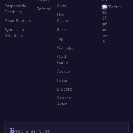
Loyalty
Responsible
Slots
Twitter
Referral
Gambling
Live
Pusat Bantuan
Casino
Syarat dan
Race
Ketentuan
Togel
Olahraga
Crash
Game
Arcade
Poker
E-Sports
Sabung
Ayam
TARUHAN SLOT