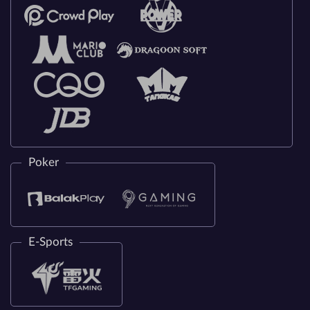
Poker
E-Sports