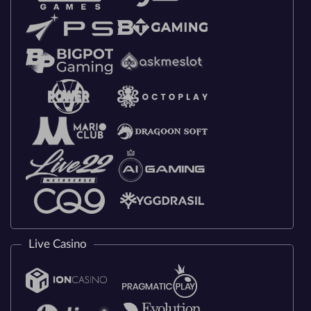
Live Casino