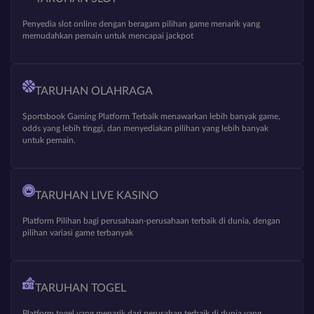
Penyedia slot online dengan beragam pilihan game menarik yang
memudahkan pemain untuk mencapai jackpot
TARUHAN OLAHRAGA
Sportsbook Gaming Platform Terbaik menawarkan lebih banyak game,
odds yang lebih tinggi, dan menyediakan pilihan yang lebih banyak
untuk pemain.
TARUHAN LIVE KASINO
Platform Pilihan bagi perusahaan-perusahaan terbaik di dunia, dengan
pilihan variasi game terbanyak
TARUHAN TOGEL
Platform togel yang menarik dari perusahan terbaik di dunia yang